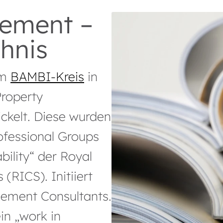
ement –
hnis
im
BAMBI-Kreis
in
roperty
kelt. Diese wurden
rofessional Groups
ility“ der Royal
(RICS). Initiiert
ement Consultants.
in „work in