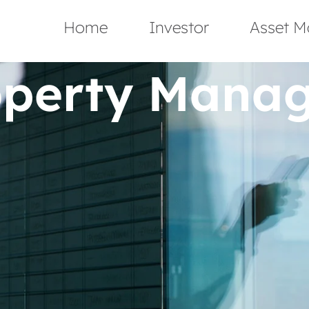
Home
Investor
Asset M
operty Mana