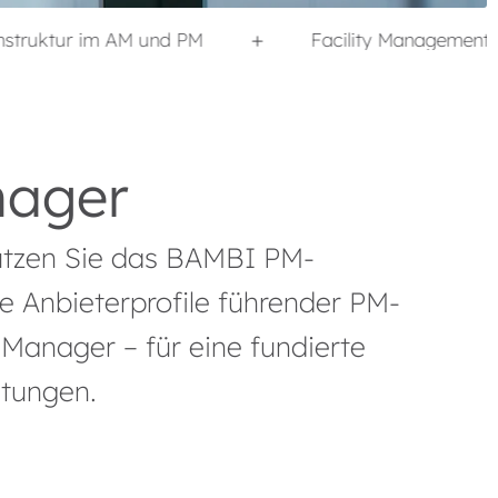
 und PM
Facility Management Quality Report 2
nager
Nutzen Sie das BAMBI PM-
ie Anbieterprofile führender PM-
Manager – für eine fundierte
stungen.