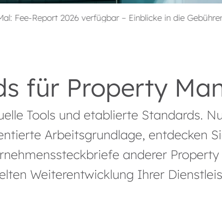
026 verfügbar – Einblicke in die Gebührenstruktur im AM
ds für Property Ma
uelle Tools und etablierte Standards. 
ientierte Arbeitsgrundlage, entdecken S
rnehmenssteckbriefe anderer Property 
lten Weiterentwicklung Ihrer Dienstlei